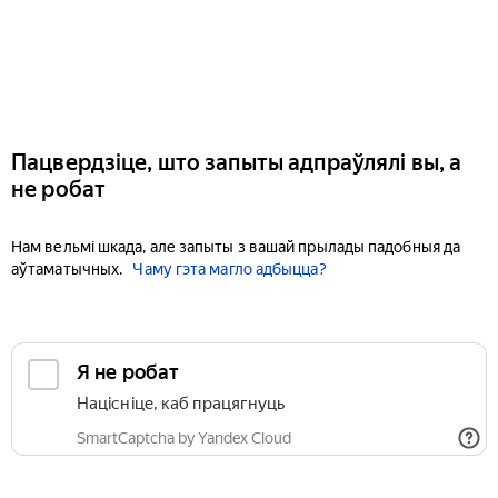
Пацвердзіце, што запыты адпраўлялі вы, а
не робат
Нам вельмі шкада, але запыты з вашай прылады падобныя да
аўтаматычных.
Чаму гэта магло адбыцца?
Я не робат
Націсніце, каб працягнуць
SmartCaptcha by Yandex Cloud