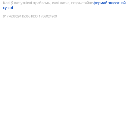
Калі ў вас узніклі праблемы, калі ласка, скарыстайце
формай зваротнай
сувязі
9177638294153651833
:
1786024909