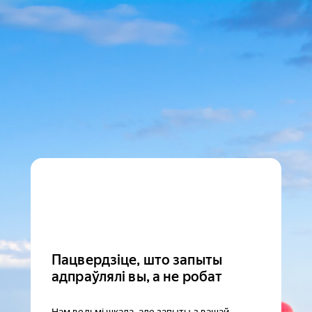
Пацвердзіце, што запыты
адпраўлялі вы, а не робат