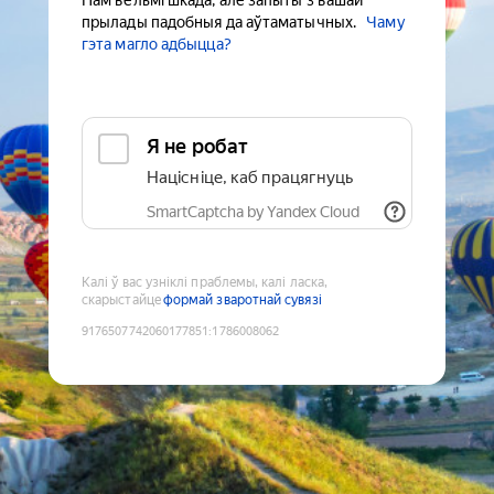
Нам вельмі шкада, але запыты з вашай
прылады падобныя да аўтаматычных.
Чаму
гэта магло адбыцца?
Я не робат
Націсніце, каб працягнуць
SmartCaptcha by Yandex Cloud
Калі ў вас узніклі праблемы, калі ласка,
скарыстайце
формай зваротнай сувязі
9176507742060177851
:
1786008062