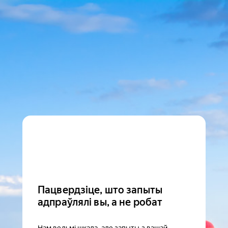
Пацвердзіце, што запыты
адпраўлялі вы, а не робат