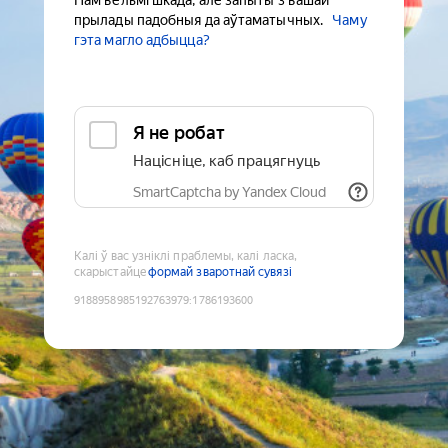
Нам вельмі шкада, але запыты з вашай
прылады падобныя да аўтаматычных.
Чаму
гэта магло адбыцца?
Я не робат
Націсніце, каб працягнуць
SmartCaptcha by Yandex Cloud
Калі ў вас узніклі праблемы, калі ласка,
скарыстайце
формай зваротнай сувязі
9188958985192763979
:
1786193600