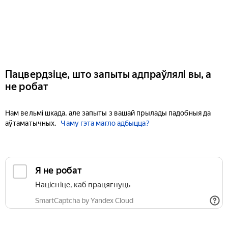
Пацвердзіце, што запыты адпраўлялі вы, а
не робат
Нам вельмі шкада, але запыты з вашай прылады падобныя да
аўтаматычных.
Чаму гэта магло адбыцца?
Я не робат
Націсніце, каб працягнуць
SmartCaptcha by Yandex Cloud