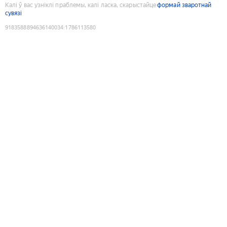
Калі ў вас узніклі праблемы, калі ласка, скарыстайце
формай зваротнай
сувязі
9183588894636140034
:
1786113580