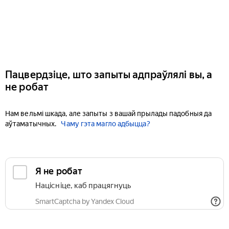
Пацвердзіце, што запыты адпраўлялі вы, а
не робат
Нам вельмі шкада, але запыты з вашай прылады падобныя да
аўтаматычных.
Чаму гэта магло адбыцца?
Я не робат
Націсніце, каб працягнуць
SmartCaptcha by Yandex Cloud