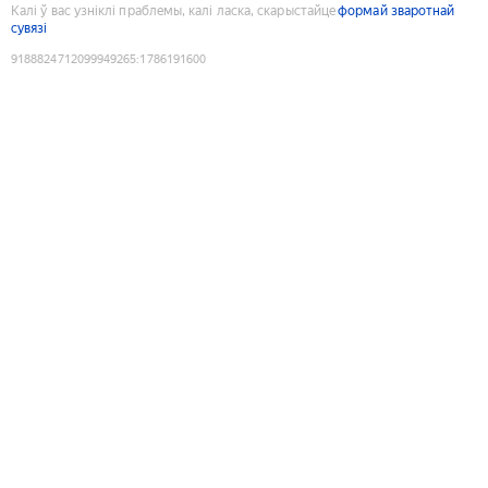
Калі ў вас узніклі праблемы, калі ласка, скарыстайце
формай зваротнай
сувязі
9188824712099949265
:
1786191600