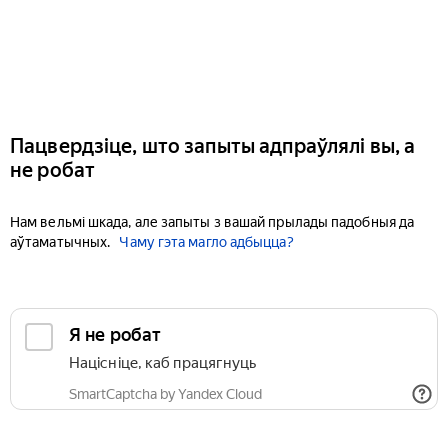
Пацвердзіце, што запыты адпраўлялі вы, а
не робат
Нам вельмі шкада, але запыты з вашай прылады падобныя да
аўтаматычных.
Чаму гэта магло адбыцца?
Я не робат
Націсніце, каб працягнуць
SmartCaptcha by Yandex Cloud