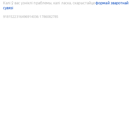
Калі ў вас узніклі праблемы, калі ласка, скарыстайце
формай зваротнай
сувязі
9181522316496914036
:
1786082785