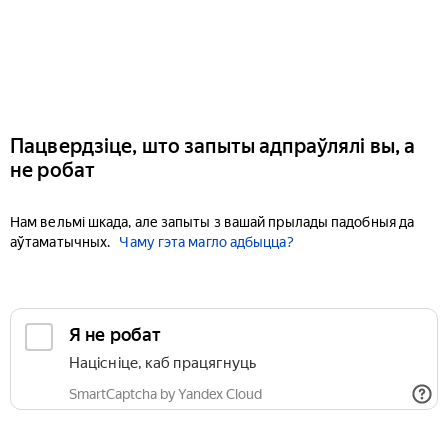
Пацвердзіце, што запыты адпраўлялі вы, а
не робат
Нам вельмі шкада, але запыты з вашай прылады падобныя да
аўтаматычных.
Чаму гэта магло адбыцца?
Я не робат
Націсніце, каб працягнуць
SmartCaptcha by Yandex Cloud