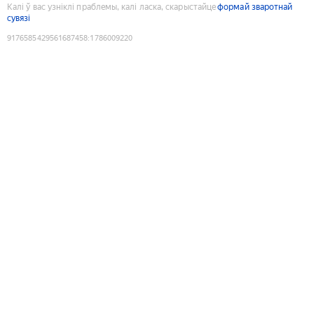
Калі ў вас узніклі праблемы, калі ласка, скарыстайце
формай зваротнай
сувязі
9176585429561687458
:
1786009220