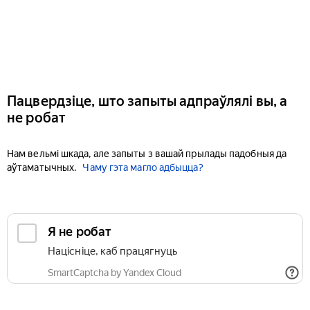
Пацвердзіце, што запыты адпраўлялі вы, а
не робат
Нам вельмі шкада, але запыты з вашай прылады падобныя да
аўтаматычных.
Чаму гэта магло адбыцца?
Я не робат
Націсніце, каб працягнуць
SmartCaptcha by Yandex Cloud