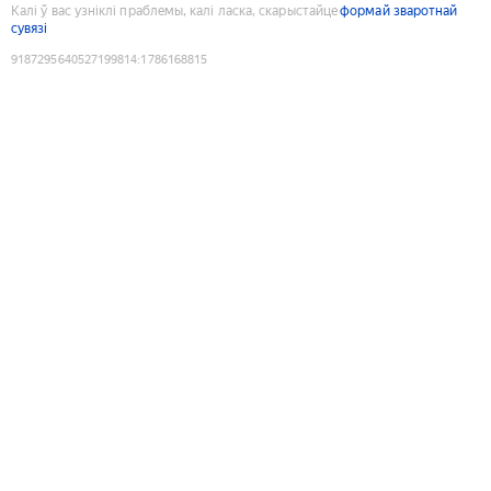
Калі ў вас узніклі праблемы, калі ласка, скарыстайце
формай зваротнай
сувязі
9187295640527199814
:
1786168815