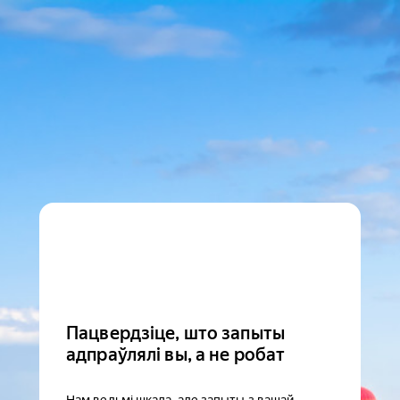
Пацвердзіце, што запыты
адпраўлялі вы, а не робат