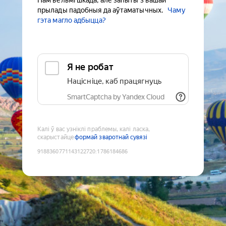
Нам вельмі шкада, але запыты з вашай
прылады падобныя да аўтаматычных.
Чаму
гэта магло адбыцца?
Я не робат
Націсніце, каб працягнуць
SmartCaptcha by Yandex Cloud
Калі ў вас узніклі праблемы, калі ласка,
скарыстайце
формай зваротнай сувязі
9188360771143122720
:
1786184686