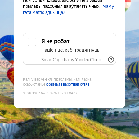
Нам вельмі шкада, але запыты з вашай
прылады падобныя да аўтаматычных.
Чаму
гэта магло адбыцца?
Я не робат
Націсніце, каб працягнуць
SmartCaptcha by Yandex Cloud
Калі ў вас узніклі праблемы, калі ласка,
скарыстайце
формай зваротнай сувязі
9181619673471536260
:
1786084236