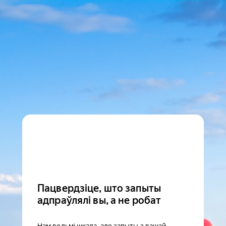
Пацвердзіце, што запыты
адпраўлялі вы, а не робат