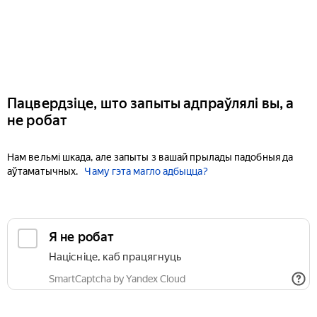
Пацвердзіце, што запыты адпраўлялі вы, а
не робат
Нам вельмі шкада, але запыты з вашай прылады падобныя да
аўтаматычных.
Чаму гэта магло адбыцца?
Я не робат
Націсніце, каб працягнуць
SmartCaptcha by Yandex Cloud