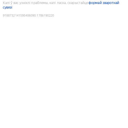
Калі ў вас узніклі праблемы, калі ласка, скарыстайце
формай зваротнай
сувязі
9188732141595406090
:
1786190220