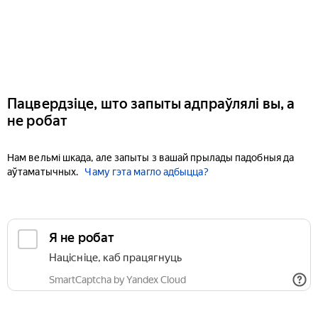
Пацвердзіце, што запыты адпраўлялі вы, а
не робат
Нам вельмі шкада, але запыты з вашай прылады падобныя да
аўтаматычных.
Чаму гэта магло адбыцца?
Я не робат
Націсніце, каб працягнуць
SmartCaptcha by Yandex Cloud