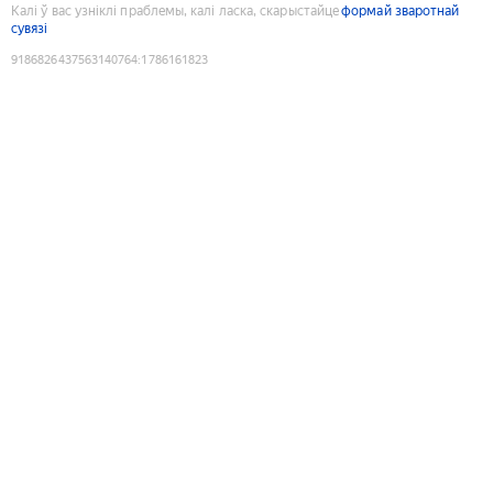
Калі ў вас узніклі праблемы, калі ласка, скарыстайце
формай зваротнай
сувязі
9186826437563140764
:
1786161823