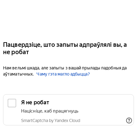
Пацвердзіце, што запыты адпраўлялі вы, а
не робат
Нам вельмі шкада, але запыты з вашай прылады падобныя да
аўтаматычных.
Чаму гэта магло адбыцца?
Я не робат
Націсніце, каб працягнуць
SmartCaptcha by Yandex Cloud