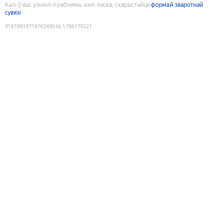
Калі ў вас узніклі праблемы, калі ласка, скарыстайце
формай зваротнай
сувязі
9187993971876349016
:
1786179221