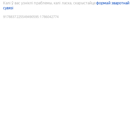
Калі ў вас узніклі праблемы, калі ласка, скарыстайце
формай зваротнай
сувязі
9178837225549490595
:
1786042774