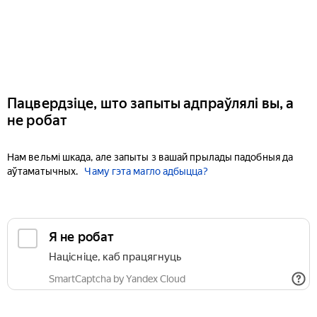
Пацвердзіце, што запыты адпраўлялі вы, а
не робат
Нам вельмі шкада, але запыты з вашай прылады падобныя да
аўтаматычных.
Чаму гэта магло адбыцца?
Я не робат
Націсніце, каб працягнуць
SmartCaptcha by Yandex Cloud