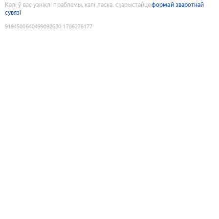
Калі ў вас узніклі праблемы, калі ласка, скарыстайце
формай зваротнай
сувязі
9194500640499092630
:
1786276177