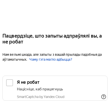
Пацвердзіце, што запыты адпраўлялі вы, а
не робат
Нам вельмі шкада, але запыты з вашай прылады падобныя да
аўтаматычных.
Чаму гэта магло адбыцца?
Я не робат
Націсніце, каб працягнуць
SmartCaptcha by Yandex Cloud