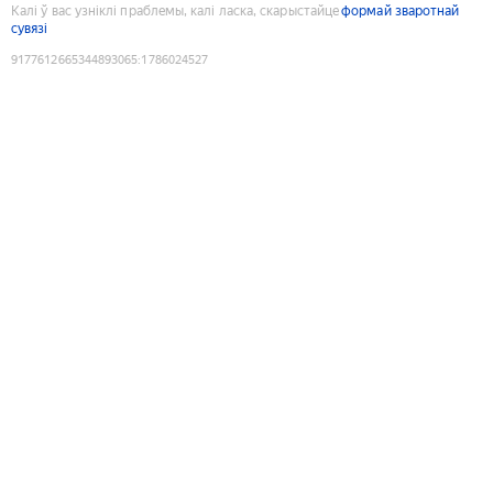
Калі ў вас узніклі праблемы, калі ласка, скарыстайце
формай зваротнай
сувязі
9177612665344893065
:
1786024527