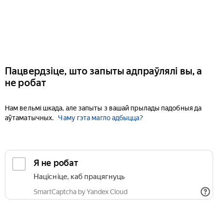
Пацвердзіце, што запыты адпраўлялі вы, а
не робат
Нам вельмі шкада, але запыты з вашай прылады падобныя да
аўтаматычных.
Чаму гэта магло адбыцца?
Я не робат
Націсніце, каб працягнуць
SmartCaptcha by Yandex Cloud