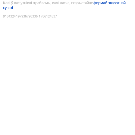
Калі ў вас узніклі праблемы, калі ласка, скарыстайце
формай зваротнай
сувязі
9184324197936798336
:
1786124537