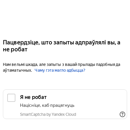
Пацвердзіце, што запыты адпраўлялі вы, а
не робат
Нам вельмі шкада, але запыты з вашай прылады падобныя да
аўтаматычных.
Чаму гэта магло адбыцца?
Я не робат
Націсніце, каб працягнуць
SmartCaptcha by Yandex Cloud