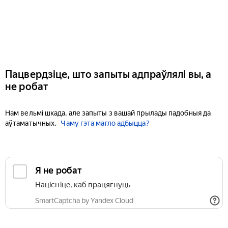
Пацвердзіце, што запыты адпраўлялі вы, а
не робат
Нам вельмі шкада, але запыты з вашай прылады падобныя да
аўтаматычных.
Чаму гэта магло адбыцца?
Я не робат
Націсніце, каб працягнуць
SmartCaptcha by Yandex Cloud