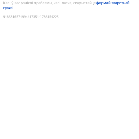
Калі ў вас узніклі праблемы, калі ласка, скарыстайце
формай зваротнай
сувязі
9186316571994417351
:
1786154225