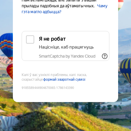
Нам вельмі шкада, але запыты з вашай
прылады падобныя да аўтаматычных.
Чаму
гэта магло адбыцца?
Я не робат
Націсніце, каб працягнуць
SmartCaptcha by Yandex Cloud
Калі ў вас узніклі праблемы, калі ласка,
скарыстайце
формай зваротнай сувязі
9185589444904670065
:
1786143390