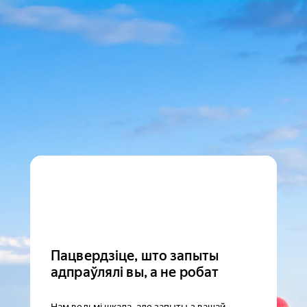
Пацвердзіце, што запыты
адпраўлялі вы, а не робат