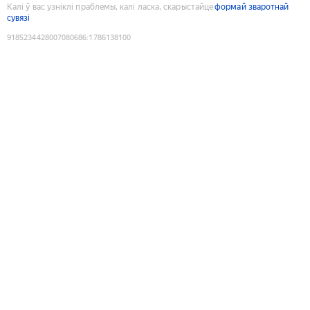
Калі ў вас узніклі праблемы, калі ласка, скарыстайце
формай зваротнай
сувязі
9185234428007080686
:
1786138100