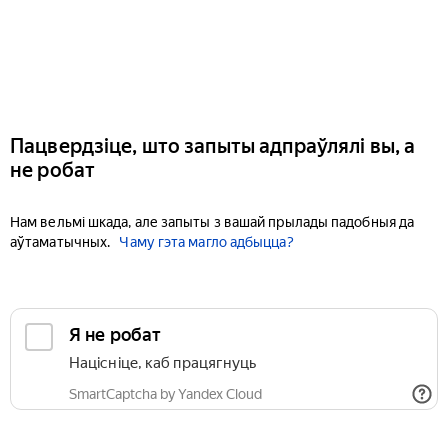
Пацвердзіце, што запыты адпраўлялі вы, а
не робат
Нам вельмі шкада, але запыты з вашай прылады падобныя да
аўтаматычных.
Чаму гэта магло адбыцца?
Я не робат
Націсніце, каб працягнуць
SmartCaptcha by Yandex Cloud