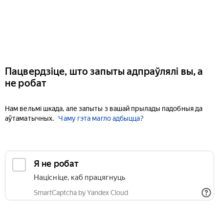
Пацвердзіце, што запыты адпраўлялі вы, а
не робат
Нам вельмі шкада, але запыты з вашай прылады падобныя да
аўтаматычных.
Чаму гэта магло адбыцца?
Я не робат
Націсніце, каб працягнуць
SmartCaptcha by Yandex Cloud