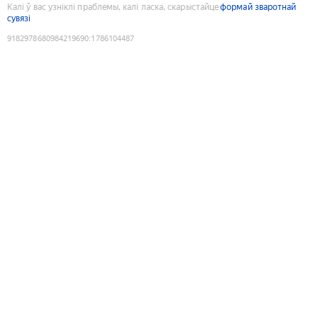
Калі ў вас узніклі праблемы, калі ласка, скарыстайце
формай зваротнай
сувязі
9182978680984219690
:
1786104487