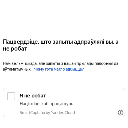
Пацвердзіце, што запыты адпраўлялі вы, а
не робат
Нам вельмі шкада, але запыты з вашай прылады падобныя да
аўтаматычных.
Чаму гэта магло адбыцца?
Я не робат
Націсніце, каб працягнуць
SmartCaptcha by Yandex Cloud