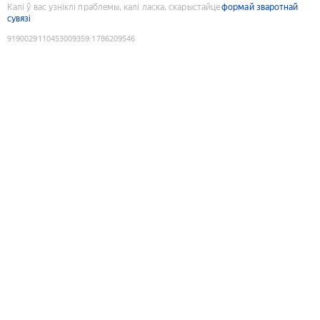
Калі ў вас узніклі праблемы, калі ласка, скарыстайце
формай зваротнай
сувязі
9190029110453009359
:
1786209546