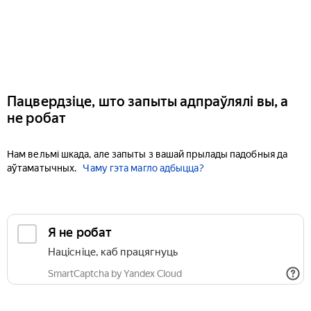
Пацвердзіце, што запыты адпраўлялі вы, а
не робат
Нам вельмі шкада, але запыты з вашай прылады падобныя да
аўтаматычных.
Чаму гэта магло адбыцца?
Я не робат
Націсніце, каб працягнуць
SmartCaptcha by Yandex Cloud