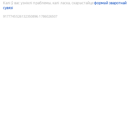
Калі ў вас узніклі праблемы, калі ласка, скарыстайце
формай зваротнай
сувязі
9177745526132350896
:
1786026507