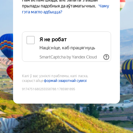
Нам вельмі шкада, але запыты з вашай
прылады падобныя да аўтаматычных.
Чаму
гэта магло адбыцца?
Я не робат
Націсніце, каб працягнуць
SmartCaptcha by Yandex Cloud
Калі ў вас узніклі праблемы, калі ласка,
скарыстайце
формай зваротнай сувязі
9174751680255558788
:
1785981895