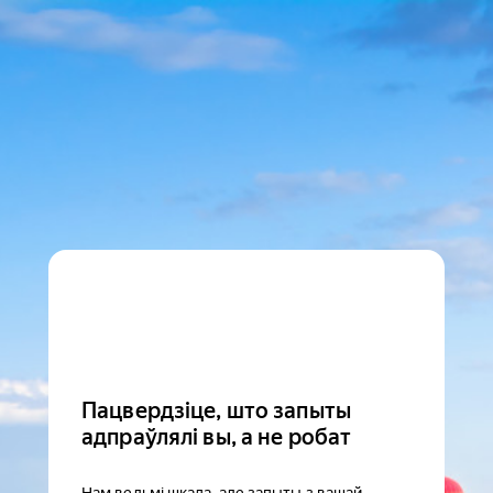
Пацвердзіце, што запыты
адпраўлялі вы, а не робат