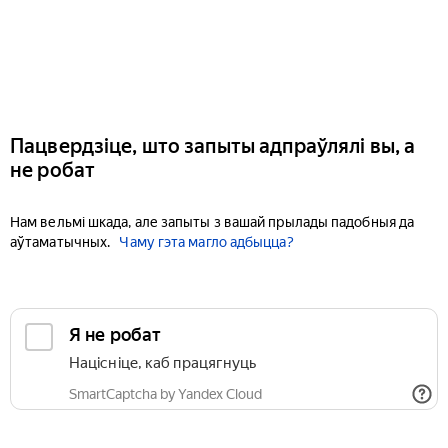
Пацвердзіце, што запыты адпраўлялі вы, а
не робат
Нам вельмі шкада, але запыты з вашай прылады падобныя да
аўтаматычных.
Чаму гэта магло адбыцца?
Я не робат
Націсніце, каб працягнуць
SmartCaptcha by Yandex Cloud