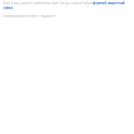
Калі ў вас узніклі праблемы, калі ласка, скарыстайце
формай зваротнай
сувязі
9189959595603210852
:
1786208511