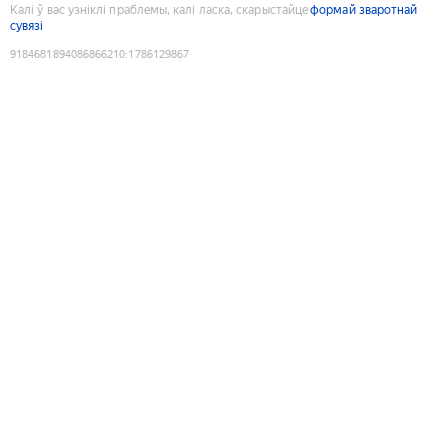
Калі ў вас узніклі праблемы, калі ласка, скарыстайце
формай зваротнай
сувязі
9184681894086866210
:
1786129867