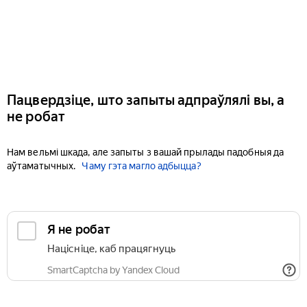
Пацвердзіце, што запыты адпраўлялі вы, а
не робат
Нам вельмі шкада, але запыты з вашай прылады падобныя да
аўтаматычных.
Чаму гэта магло адбыцца?
Я не робат
Націсніце, каб працягнуць
SmartCaptcha by Yandex Cloud