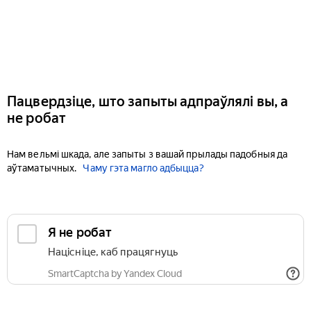
Пацвердзіце, што запыты адпраўлялі вы, а
не робат
Нам вельмі шкада, але запыты з вашай прылады падобныя да
аўтаматычных.
Чаму гэта магло адбыцца?
Я не робат
Націсніце, каб працягнуць
SmartCaptcha by Yandex Cloud