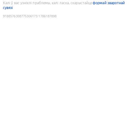
Калі ў вас узніклі праблемы, калі ласка, скарыстайце
формай зваротнай
сувязі
9188576308775306173
:
1786187898