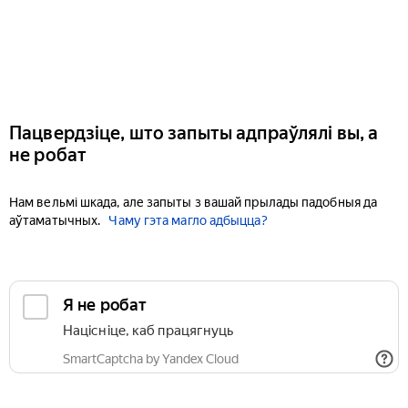
Пацвердзіце, што запыты адпраўлялі вы, а
не робат
Нам вельмі шкада, але запыты з вашай прылады падобныя да
аўтаматычных.
Чаму гэта магло адбыцца?
Я не робат
Націсніце, каб працягнуць
SmartCaptcha by Yandex Cloud