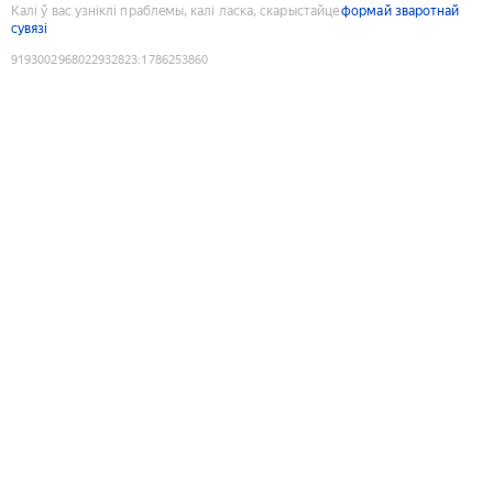
Калі ў вас узніклі праблемы, калі ласка, скарыстайце
формай зваротнай
сувязі
9193002968022932823
:
1786253860