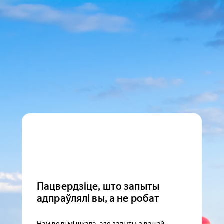
Пацвердзіце, што запыты
адпраўлялі вы, а не робат