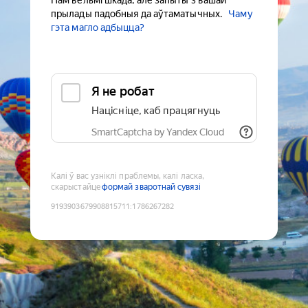
Нам вельмі шкада, але запыты з вашай
прылады падобныя да аўтаматычных.
Чаму
гэта магло адбыцца?
Я не робат
Націсніце, каб працягнуць
SmartCaptcha by Yandex Cloud
Калі ў вас узніклі праблемы, калі ласка,
скарыстайце
формай зваротнай сувязі
9193903679908815711
:
1786267282