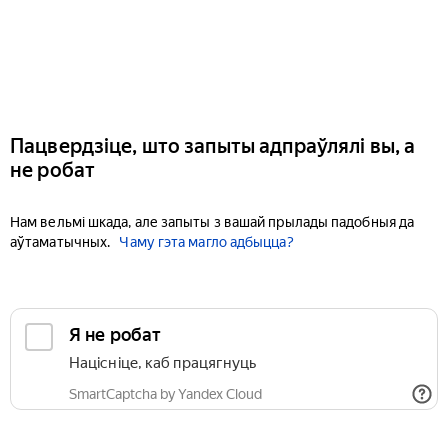
Пацвердзіце, што запыты адпраўлялі вы, а
не робат
Нам вельмі шкада, але запыты з вашай прылады падобныя да
аўтаматычных.
Чаму гэта магло адбыцца?
Я не робат
Націсніце, каб працягнуць
SmartCaptcha by Yandex Cloud