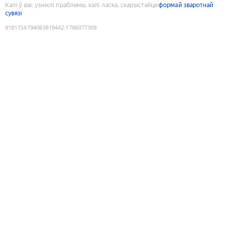
Калі ў вас узніклі праблемы, калі ласка, скарыстайце
формай зваротнай
сувязі
9181154794063819442
:
1786077309