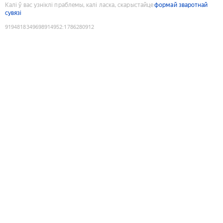
Калі ў вас узніклі праблемы, калі ласка, скарыстайце
формай зваротнай
сувязі
9194818349698914952
:
1786280912