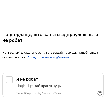
Пацвердзіце, што запыты адпраўлялі вы, а
не робат
Нам вельмі шкада, але запыты з вашай прылады падобныя да
аўтаматычных.
Чаму гэта магло адбыцца?
Я не робат
Націсніце, каб працягнуць
SmartCaptcha by Yandex Cloud