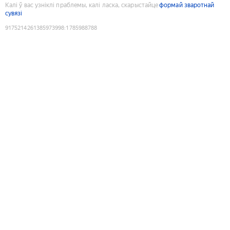
Калі ў вас узніклі праблемы, калі ласка, скарыстайце
формай зваротнай
сувязі
9175214261385973998
:
1785988788