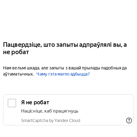
Пацвердзіце, што запыты адпраўлялі вы, а
не робат
Нам вельмі шкада, але запыты з вашай прылады падобныя да
аўтаматычных.
Чаму гэта магло адбыцца?
Я не робат
Націсніце, каб працягнуць
SmartCaptcha by Yandex Cloud