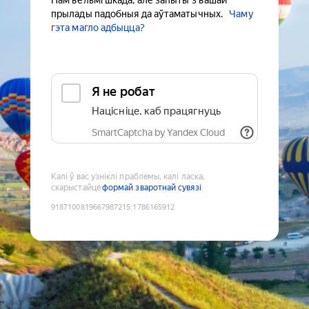
Нам вельмі шкада, але запыты з вашай
прылады падобныя да аўтаматычных.
Чаму
гэта магло адбыцца?
Я не робат
Націсніце, каб працягнуць
SmartCaptcha by Yandex Cloud
Калі ў вас узніклі праблемы, калі ласка,
скарыстайце
формай зваротнай сувязі
9187100819667987215
:
1786165912