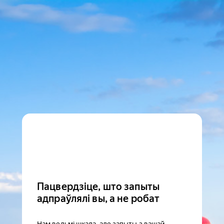
Пацвердзіце, што запыты
адпраўлялі вы, а не робат