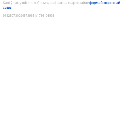
Калі ў вас узніклі праблемы, калі ласка, скарыстайце
формай зваротнай
сувязі
9182807300245739681
:
1786101933