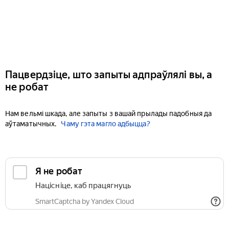
Пацвердзіце, што запыты адпраўлялі вы, а
не робат
Нам вельмі шкада, але запыты з вашай прылады падобныя да
аўтаматычных.
Чаму гэта магло адбыцца?
Я не робат
Націсніце, каб працягнуць
SmartCaptcha by Yandex Cloud