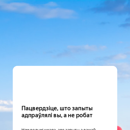
Пацвердзіце, што запыты
адпраўлялі вы, а не робат