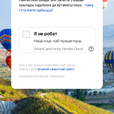
Нам вельмі шкада, але запыты з вашай
прылады падобныя да аўтаматычных.
Чаму
гэта магло адбыцца?
Я не робат
Націсніце, каб працягнуць
SmartCaptcha by Yandex Cloud
Калі ў вас узніклі праблемы, калі ласка,
скарыстайце
формай зваротнай сувязі
9182288581006363598
:
1786094204