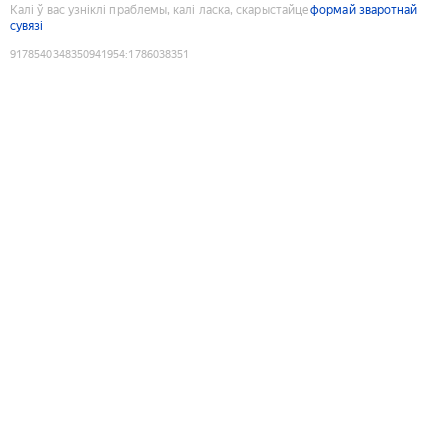
Калі ў вас узніклі праблемы, калі ласка, скарыстайце
формай зваротнай
сувязі
9178540348350941954
:
1786038351