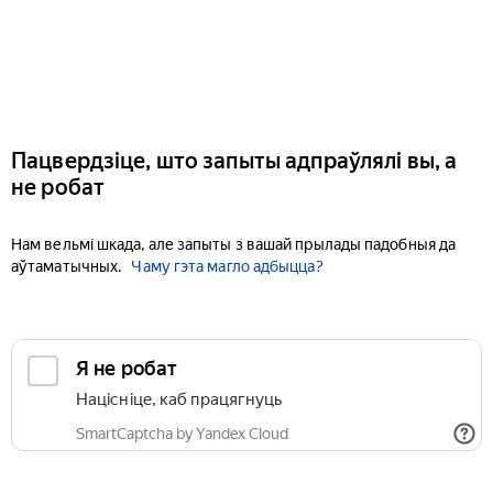
Пацвердзіце, што запыты адпраўлялі вы, а
не робат
Нам вельмі шкада, але запыты з вашай прылады падобныя да
аўтаматычных.
Чаму гэта магло адбыцца?
Я не робат
Націсніце, каб працягнуць
SmartCaptcha by Yandex Cloud