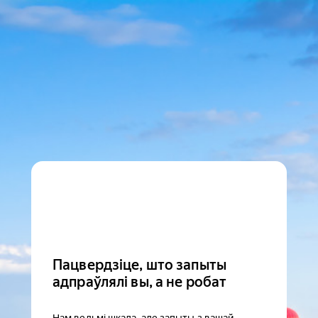
Пацвердзіце, што запыты
адпраўлялі вы, а не робат