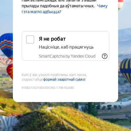
Нам вельмі шкада, але запыты з вашай
прылады падобныя да аўтаматычных.
Чаму
гэта магло адбыцца?
Я не робат
Націсніце, каб працягнуць
SmartCaptcha by Yandex Cloud
Калі ў вас узніклі праблемы, калі ласка,
скарыстайце
формай зваротнай сувязі
9188213021850355392
:
1786182485