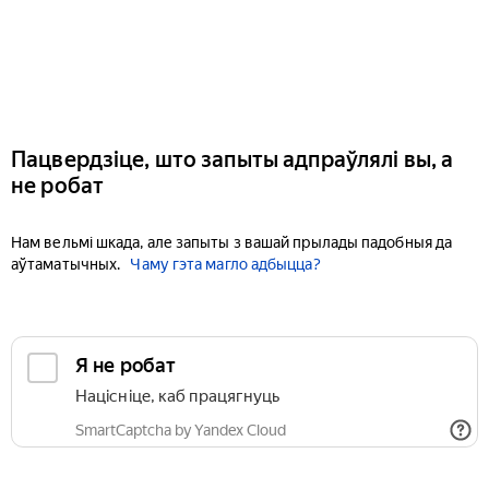
Пацвердзіце, што запыты адпраўлялі вы, а
не робат
Нам вельмі шкада, але запыты з вашай прылады падобныя да
аўтаматычных.
Чаму гэта магло адбыцца?
Я не робат
Націсніце, каб працягнуць
SmartCaptcha by Yandex Cloud