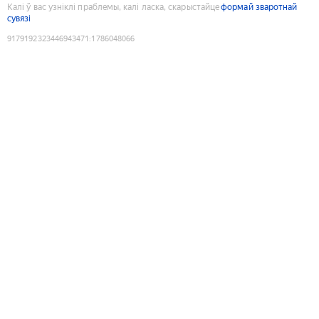
Калі ў вас узніклі праблемы, калі ласка, скарыстайце
формай зваротнай
сувязі
9179192323446943471
:
1786048066