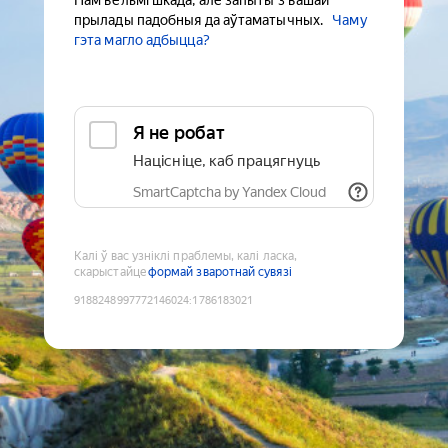
Нам вельмі шкада, але запыты з вашай
прылады падобныя да аўтаматычных.
Чаму
гэта магло адбыцца?
Я не робат
Націсніце, каб працягнуць
SmartCaptcha by Yandex Cloud
Калі ў вас узніклі праблемы, калі ласка,
скарыстайце
формай зваротнай сувязі
9188248997772146024
:
1786183021