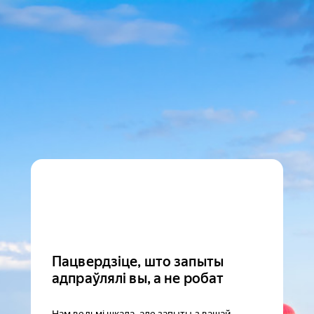
Пацвердзіце, што запыты
адпраўлялі вы, а не робат