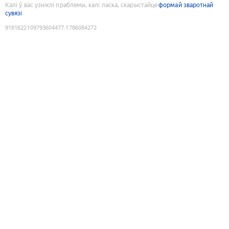
Калі ў вас узніклі праблемы, калі ласка, скарыстайце
формай зваротнай
сувязі
9181622109793604477
:
1786084272