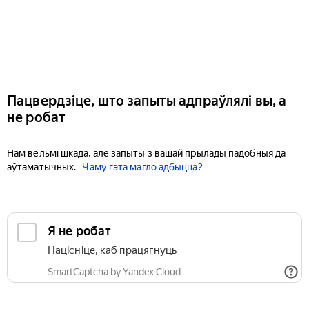
Пацвердзіце, што запыты адпраўлялі вы, а
не робат
Нам вельмі шкада, але запыты з вашай прылады падобныя да
аўтаматычных.
Чаму гэта магло адбыцца?
Я не робат
Націсніце, каб працягнуць
SmartCaptcha by Yandex Cloud