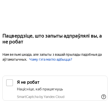
Пацвердзіце, што запыты адпраўлялі вы, а
не робат
Нам вельмі шкада, але запыты з вашай прылады падобныя да
аўтаматычных.
Чаму гэта магло адбыцца?
Я не робат
Націсніце, каб працягнуць
SmartCaptcha by Yandex Cloud