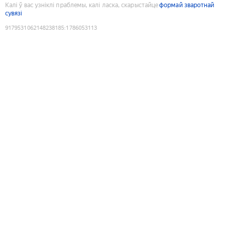
Калі ў вас узніклі праблемы, калі ласка, скарыстайце
формай зваротнай
сувязі
9179531062148238185
:
1786053113