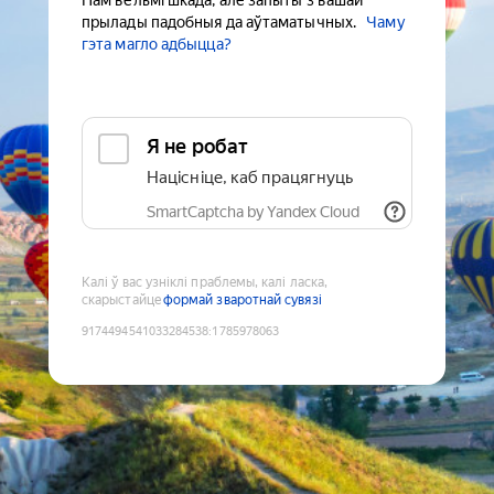
Нам вельмі шкада, але запыты з вашай
прылады падобныя да аўтаматычных.
Чаму
гэта магло адбыцца?
Я не робат
Націсніце, каб працягнуць
SmartCaptcha by Yandex Cloud
Калі ў вас узніклі праблемы, калі ласка,
скарыстайце
формай зваротнай сувязі
9174494541033284538
:
1785978063