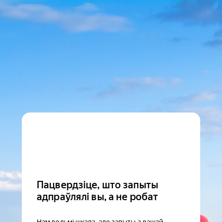
Пацвердзіце, што запыты
адпраўлялі вы, а не робат