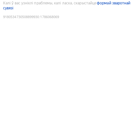
Калі ў вас узніклі праблемы, калі ласка, скарыстайце
формай зваротнай
сувязі
9180534730508899930
:
1786068069