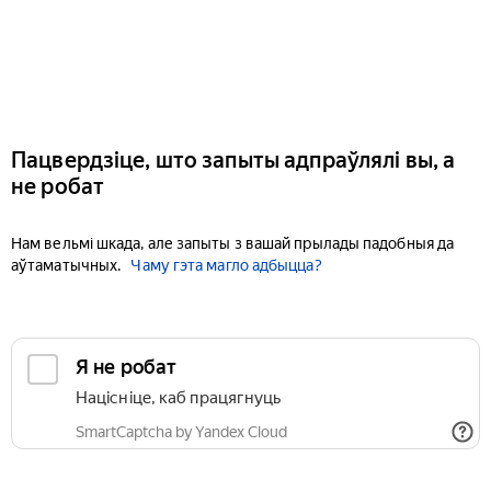
Пацвердзіце, што запыты адпраўлялі вы, а
не робат
Нам вельмі шкада, але запыты з вашай прылады падобныя да
аўтаматычных.
Чаму гэта магло адбыцца?
Я не робат
Націсніце, каб працягнуць
SmartCaptcha by Yandex Cloud