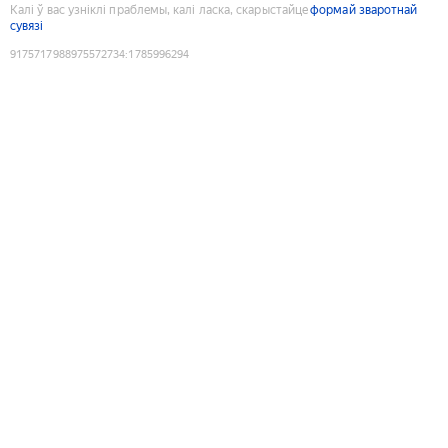
Калі ў вас узніклі праблемы, калі ласка, скарыстайце
формай зваротнай
сувязі
9175717988975572734
:
1785996294