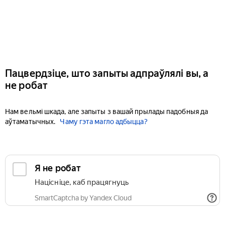
Пацвердзіце, што запыты адпраўлялі вы, а
не робат
Нам вельмі шкада, але запыты з вашай прылады падобныя да
аўтаматычных.
Чаму гэта магло адбыцца?
Я не робат
Націсніце, каб працягнуць
SmartCaptcha by Yandex Cloud