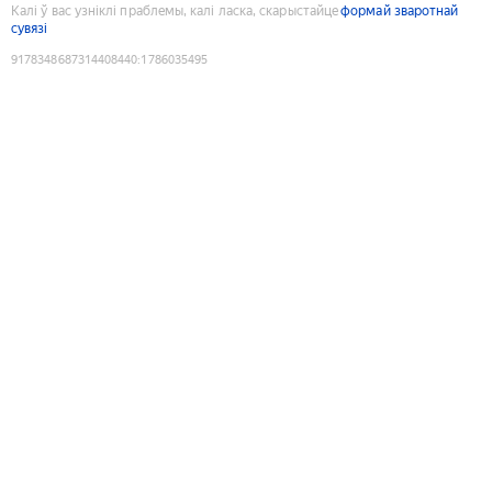
Калі ў вас узніклі праблемы, калі ласка, скарыстайце
формай зваротнай
сувязі
9178348687314408440
:
1786035495