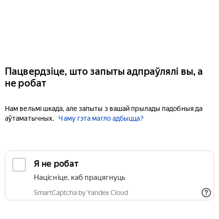
Пацвердзіце, што запыты адпраўлялі вы, а
не робат
Нам вельмі шкада, але запыты з вашай прылады падобныя да
аўтаматычных.
Чаму гэта магло адбыцца?
Я не робат
Націсніце, каб працягнуць
SmartCaptcha by Yandex Cloud