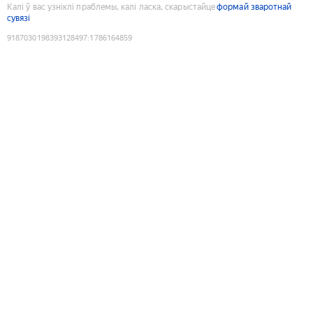
Калі ў вас узніклі праблемы, калі ласка, скарыстайце
формай зваротнай
сувязі
9187030198393128497
:
1786164859