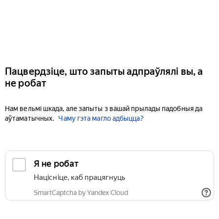
Пацвердзіце, што запыты адпраўлялі вы, а
не робат
Нам вельмі шкада, але запыты з вашай прылады падобныя да
аўтаматычных.
Чаму гэта магло адбыцца?
Я не робат
Націсніце, каб працягнуць
SmartCaptcha by Yandex Cloud