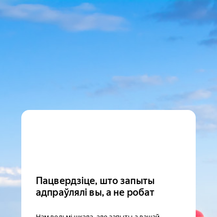
Пацвердзіце, што запыты
адпраўлялі вы, а не робат