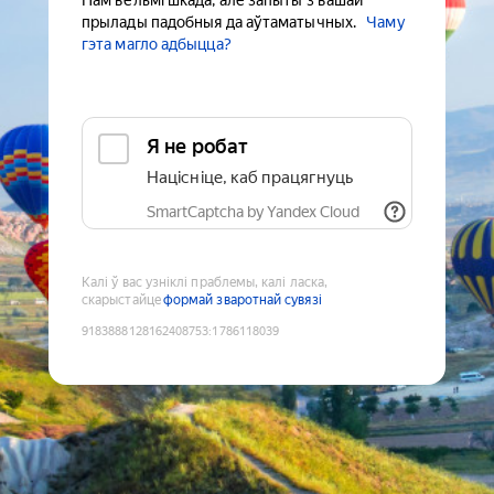
Нам вельмі шкада, але запыты з вашай
прылады падобныя да аўтаматычных.
Чаму
гэта магло адбыцца?
Я не робат
Націсніце, каб працягнуць
SmartCaptcha by Yandex Cloud
Калі ў вас узніклі праблемы, калі ласка,
скарыстайце
формай зваротнай сувязі
9183888128162408753
:
1786118039