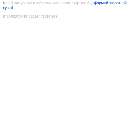
Калі ў вас узніклі праблемы, калі ласка, скарыстайце
формай зваротнай
сувязі
9185492076719132024
:
1786141939