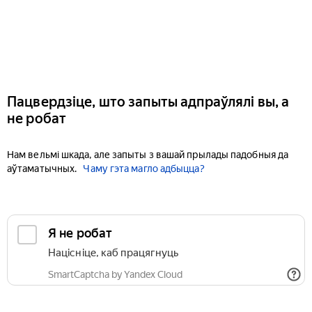
Пацвердзіце, што запыты адпраўлялі вы, а
не робат
Нам вельмі шкада, але запыты з вашай прылады падобныя да
аўтаматычных.
Чаму гэта магло адбыцца?
Я не робат
Націсніце, каб працягнуць
SmartCaptcha by Yandex Cloud