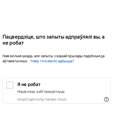
Пацвердзіце, што запыты адпраўлялі вы, а
не робат
Нам вельмі шкада, але запыты з вашай прылады падобныя да
аўтаматычных.
Чаму гэта магло адбыцца?
Я не робат
Націсніце, каб працягнуць
SmartCaptcha by Yandex Cloud