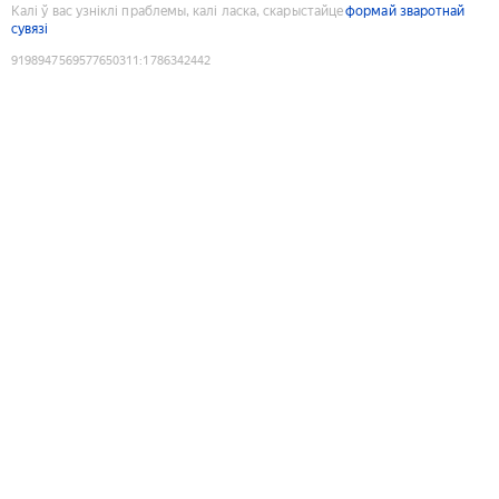
Калі ў вас узніклі праблемы, калі ласка, скарыстайце
формай зваротнай
сувязі
9198947569577650311
:
1786342442