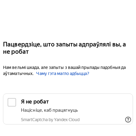
Пацвердзіце, што запыты адпраўлялі вы, а
не робат
Нам вельмі шкада, але запыты з вашай прылады падобныя да
аўтаматычных.
Чаму гэта магло адбыцца?
Я не робат
Націсніце, каб працягнуць
SmartCaptcha by Yandex Cloud