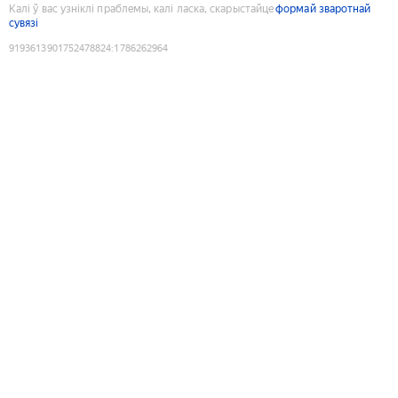
Калі ў вас узніклі праблемы, калі ласка, скарыстайце
формай зваротнай
сувязі
9193613901752478824
:
1786262964